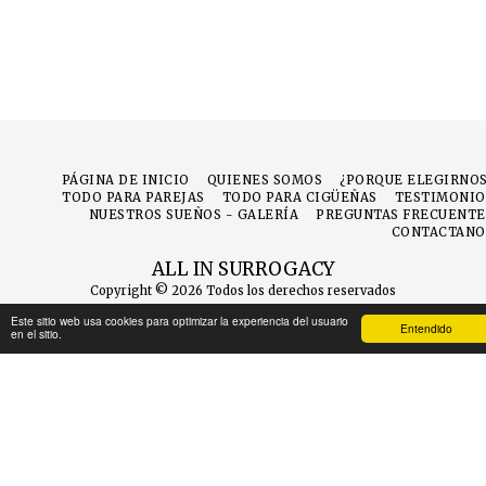
PÁGINA DE INICIO
QUIENES SOMOS
¿PORQUE ELEGIRNOS
TODO PARA PAREJAS
TODO PARA CIGÜEÑAS
TESTIMONIO
NUESTROS SUEÑOS - GALERÍA
PREGUNTAS FRECUENTE
CONTACTANO
ALL IN SURROGACY
Copyright © 2026 Todos los derechos reservados
Términos
|
Privacidad
Este sitio web usa cookies para optimizar la experiencia del usuario
Entendido
en el sitio.
SUSCRIBIRSE